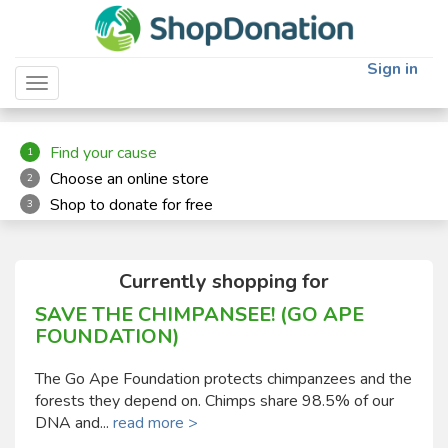
"
"
Sign in
Toggle navigation
Find your cause
1
Choose an online store
2
Shop to donate for free
3
Currently shopping for
SAVE THE CHIMPANSEE! (GO APE
FOUNDATION)
The Go Ape Foundation protects chimpanzees and the
forests they depend on. Chimps share 98.5% of our
DNA and...
read more >