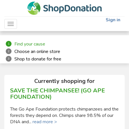
"
"
Sign in
Toggle navigation
Find your cause
1
Choose an online store
2
Shop to donate for free
3
Currently shopping for
SAVE THE CHIMPANSEE! (GO APE
FOUNDATION)
The Go Ape Foundation protects chimpanzees and the
forests they depend on. Chimps share 98.5% of our
DNA and...
read more >