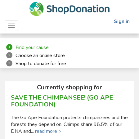
"
"
Sign in
Toggle navigation
Find your cause
1
Choose an online store
2
Shop to donate for free
3
Currently shopping for
SAVE THE CHIMPANSEE! (GO APE
FOUNDATION)
The Go Ape Foundation protects chimpanzees and the
forests they depend on. Chimps share 98.5% of our
DNA and...
read more >